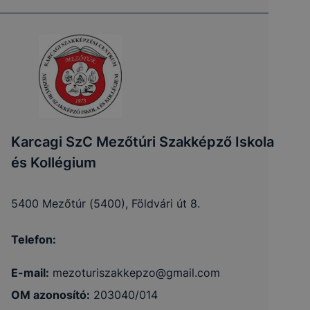
Karcagi SzC Mezőtúri Szakképző Iskola
és Kollégium
5400 Mezőtúr (5400), Földvári út 8.
Telefon:
E-mail:
mezoturiszakkepzo@gmail.com
OM azonosító:
203040/014