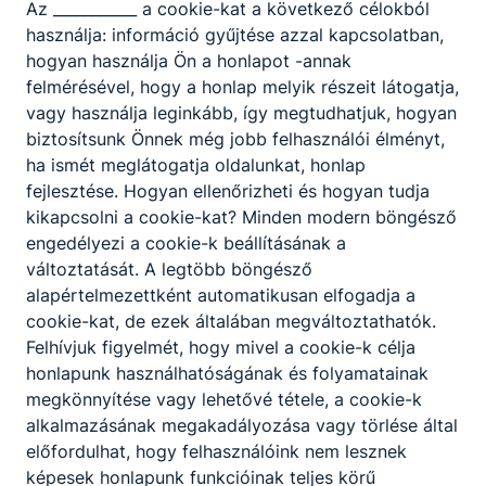
🔎 Nincsenek események ebben a
Az ___________ a cookie-kat a következő célokból
hónapban
használja: információ gyűjtése azzal kapcsolatban,
hogyan használja Ön a honlapot -annak
felmérésével, hogy a honlap melyik részeit látogatja,
vagy használja leginkább, így megtudhatjuk, hogyan
biztosítsunk Önnek még jobb felhasználói élményt,
ha ismét meglátogatja oldalunkat, honlap
fejlesztése. Hogyan ellenőrizheti és hogyan tudja
kikapcsolni a cookie-kat? Minden modern böngésző
engedélyezi a cookie-k beállításának a
változtatását. A legtöbb böngésző
alapértelmezettként automatikusan elfogadja a
cookie-kat, de ezek általában megváltoztathatók.
Felhívjuk figyelmét, hogy mivel a cookie-k célja
honlapunk használhatóságának és folyamatainak
megkönnyítése vagy lehetővé tétele, a cookie-k
alkalmazásának megakadályozása vagy törlése által
előfordulhat, hogy felhasználóink nem lesznek
képesek honlapunk funkcióinak teljes körű
Facebook