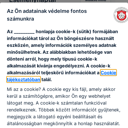
Az Ön adatainak védelme fontos
számunkra
‹
›
2026. augusztus
Az _________ honlapja cookie-k (sütik) formájában
H
K
Sze
Cs
P
Szo
V
információkat tárol az Ön böngészésre használt
eszközén, amely információk személyes adatnak
27
28
29
30
31
1
2
minősülhetnek. Az alábbiakban lehetősége van
3
4
5
6
7
8
9
dönteni arról, hogy mely típusú cookie-k
10
11
12
13
14
15
16
alkalmazását kívánja engedélyezni. A cookie-k
alkalmazásáról teljeskörű információkat a
Cookie
17
18
19
20
21
22
23
tájékoztatóban
talál.
24
25
26
27
28
29
30
Mi az a cookie? A cookie egy kis fájl, amely akkor
31
1
2
3
4
5
6
kerül a számítógépre, amikor Ön egy webhelyet
látogat meg. A cookie-k számtalan funkcióval
rendelkeznek. Többek között információt gyűjtenek,
megjegyzik a látogató egyéni beállításait és
általánosságban megkönnyítik a honlap használatát.