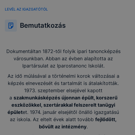
LEVÉL AZ IGAZGATÓTÓL
Bemutatkozás
Dokumentáltan 1872-től folyik ipari tanoncképzés
városunkban. Abban az évben alapította az
Ipartársulat az Iparostanonc Iskolát.
Az idő múlásával a történelmi korok változásai a
képzés elnevezését és tartalmát is átalakították.
1973. szeptember elsejével kapott
a
szakmunkásképzés újonnan épült, korszerű
eszközökkel, szertárakkal felszerelt tanügyi
épület
et. 1974. január elsejétől önálló igazgatású
az iskola. Az eltelt évek alatt tovább
fejlődött,
bővült az intézmény
.