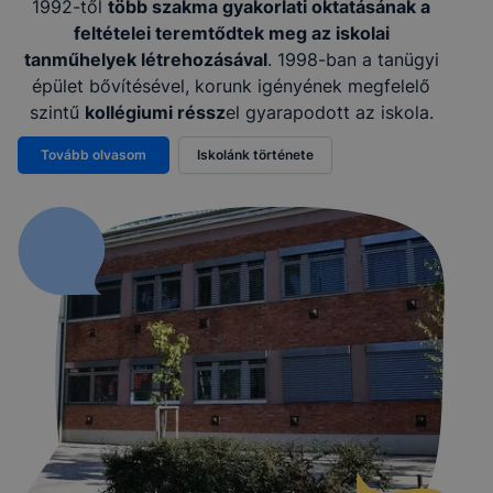
1992-től
több szakma gyakorlati oktatásának a
feltételei teremtődtek meg az iskolai
tanműhelyek létrehozásával
. 1998-ban a tanügyi
épület bővítésével, korunk igényének megfelelő
szintű
kollégiumi réssz
el gyarapodott az iskola.
Tovább olvasom
Iskolánk története